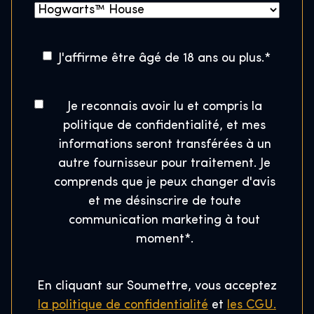
o
M
/
d
a
P
e
i
o
A
J'affirme être âgé de 18 ans ou plus.
t
*
s
s
g
é
o
e
t
l
n
C
*
Je reconnais avoir lu et compris la
a
é
o
d
politique de confidentialité, et mes
l
p
n
e
informations seront transférées à un
C
h
s
P
autre fournisseur pour traitement. Je
o
e
o
o
comprends que je peux changer d'avis
d
n
n
u
et me désinscrire de toute
e
t
e
d
communication marketing à tout
e
*
l
m
moment*.
a
e
n
r
En cliquant sur Soumettre, vous acceptez
t
d
la politique de confidentialité
et
les CGU.
*