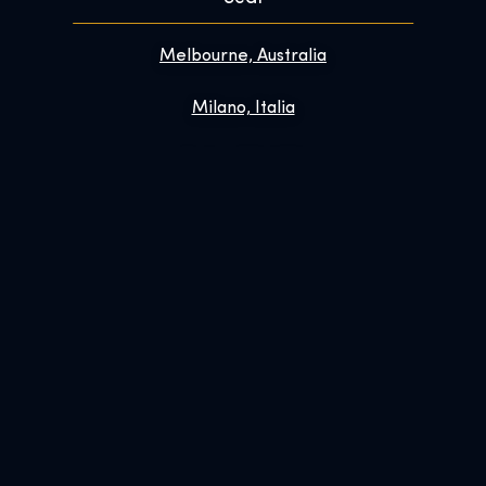
Melbourne, Australia
Milano, Italia
Dallas, TX, USA
Szentendre, Hungary
Links
Contatti
Domande frequenti
Migliora la tua visita