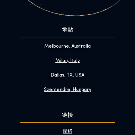
地點
Melbourne, Australia
Milan, Italy
Dallas, TX, USA
Szentendre, Hungary
链接
聯絡